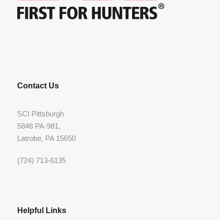
Contact Us
SCI Pittsburgh
5848 PA-981,
Latrobe, PA 15650
(724) 713-6135
Helpful Links